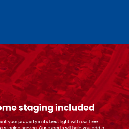
ome staging included
ent your property in its best light with our free
 staging service. Our experts will help you add a