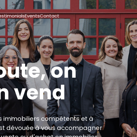
estimonials
Events
Contact
oute, on
on vend
s immobiliers compétents et à
 est dévouée à vous accompagner
e vente ou d'achat en immobilier.