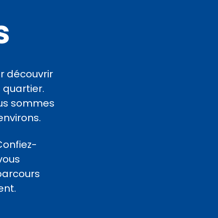
s
r découvrir
 quartier.
nous sommes
environs.
Confiez-
 vous
parcours
nt.