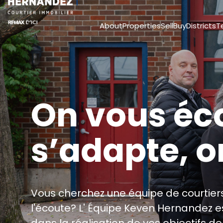
About
Properties
Sell
Buy
Districts
T
On vous éc
s’adapte, 
Vous cherchez une équipe de courtier
l'écoute? L' Équipe Keven Hernandez
dans la réalisation de vos objectifs d