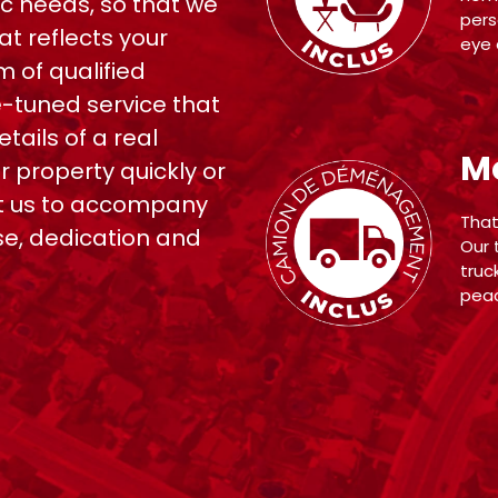
ic needs, so that we
pers
t reflects your
eye 
 of qualified
ne-tuned service that
tails of a real
Mo
r property quickly or
st us to accompany
That
se, dedication and
Our 
truc
peac