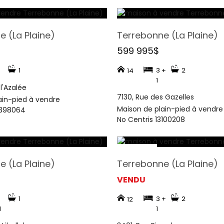
 (La Plaine)
Terrebonne (La Plaine)
599 995$
1
3 +
2
14
1
l'Azalée
7130, Rue des Gazelles
ain-pied à vendre
Maison de plain-pied à vendre
8398064
No Centris 13100208
 (La Plaine)
Terrebonne (La Plaine)
VENDU
1
3 +
2
12
1
1