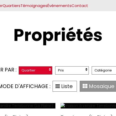
er
Quartiers
Témoignages
Événements
Contact
Propriétés
R PAR :
Quartier
Prix
Catégorie
MODE D'AFFICHAGE :
Liste
Mosaique