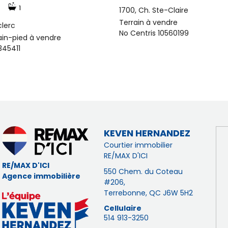
1
1700, Ch. Ste-Claire
Terrain à vendre
clerc
No Centris 10560199
ain-pied à vendre
345411
KEVEN HERNANDEZ
Courtier immobilier
RE/MAX D'ICI
RE/MAX D'ICI
550 Chem. du Coteau
Agence immobilière
#206,
Terrebonne, QC J6W 5H2
Cellulaire
514 913-3250