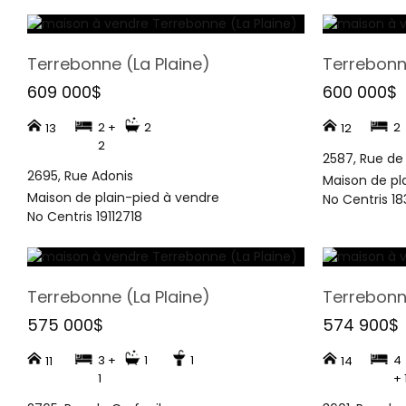
Terrebonne (La Plaine)
Terrebonne
609 000$
600 000$
2 +
2
2
13
12
2
2587, Rue de 
2695, Rue Adonis
Maison de pl
Maison de plain-pied à vendre
No Centris 1
No Centris 19112718
Terrebonne (La Plaine)
Terrebonne
575 000$
574 900$
3 +
1
1
4
11
14
1
+ 