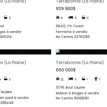
 (La Plaine)
Terrebonne (La Plaine)
929 900$
2
3
2
11
est
6641Z, Ch. Forest
ges à vendre
Fermette à vendre
8800214
No Centris 23783255
 (La Plaine)
Terrebonne (La Plaine)
650 000$
+
2
3
1
1
12
13791, Boul. Laurier
l'Azalée
Maison à étages à vendre
ain-pied à vendre
No Centris 16068051
20298448