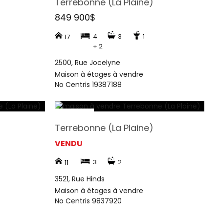
Terrebonne (La Plaine)
849 900$
4
3
1
17
+ 2
2500, Rue Jocelyne
Maison à étages à vendre
No Centris 19387188
Terrebonne (La Plaine)
VENDU
3
2
11
3521, Rue Hinds
Maison à étages à vendre
No Centris 9837920