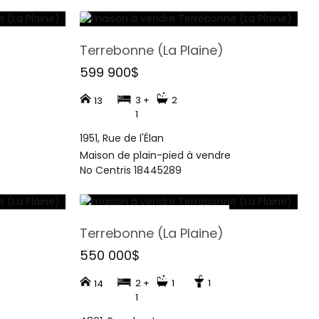
Terrebonne (La Plaine)
599 900$
3 +
2
13
1
1951, Rue de l'Élan
Maison de plain-pied à vendre
No Centris 18445289
Terrebonne (La Plaine)
550 000$
2 +
1
1
14
1