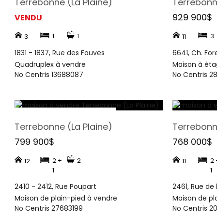
Terrebonne (La Plaine)
Terrebonne
929 900$
VENDU
1
1
3
3
11
1831 - 1837, Rue des Fauves
6641, Ch. For
Quadruplex à vendre
Maison à éta
No Centris 13688087
No Centris 2
Terrebonne (La Plaine)
Terrebonne
799 900$
768 000$
2 +
2
2 
12
11
1
1
2410 - 2412, Rue Poupart
2461, Rue de 
Maison de plain-pied à vendre
Maison de pl
No Centris 27683199
No Centris 