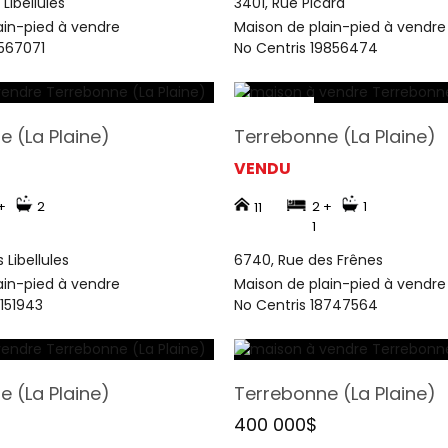
Libellules
3401, Rue Picard
ain-pied à vendre
Maison de plain-pied à vendre
9567071
No Centris 19856474
 (La Plaine)
Terrebonne (La Plaine)
VENDU
+
2
2 +
1
11
1
 Libellules
6740, Rue des Frênes
ain-pied à vendre
Maison de plain-pied à vendre
2151943
No Centris 18747564
 (La Plaine)
Terrebonne (La Plaine)
400 000$