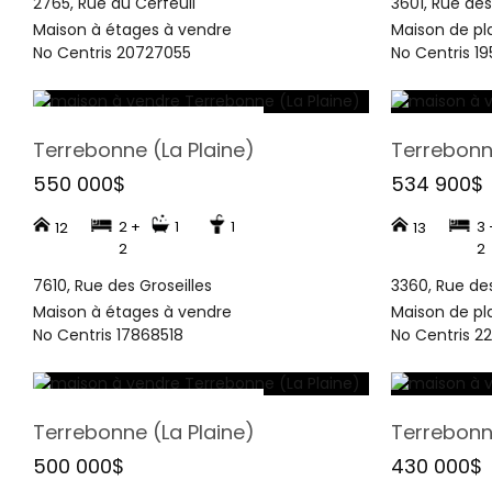
2765, Rue du Cerfeuil
3601, Rue des 
Maison à étages à vendre
Maison de pl
No Centris 20727055
No Centris 1
Terrebonne (La Plaine)
Terrebonne
550 000$
534 900$
2 +
1
1
3 
12
13
2
2
7610, Rue des Groseilles
3360, Rue des
Maison à étages à vendre
Maison de pl
No Centris 17868518
No Centris 2
Terrebonne (La Plaine)
Terrebonne
500 000$
430 000$