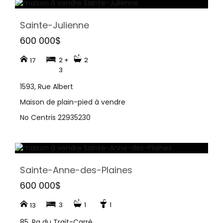
Sainte-Julienne
600 000$
2 +
2
17
3
1593, Rue Albert
Maison de plain-pied à vendre
No Centris 22935230
Sainte-Anne-des-Plaines
600 000$
3
1
1
13
85, Rg du Trait-Carré