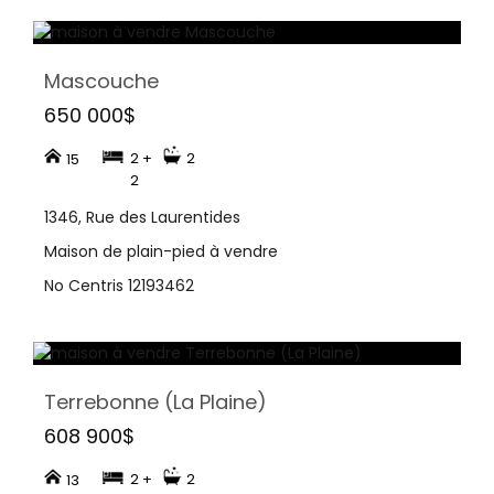
Mascouche
650 000$
2 +
2
15
2
1346, Rue des Laurentides
Maison de plain-pied à vendre
No Centris 12193462
Terrebonne (La Plaine)
608 900$
2 +
2
13