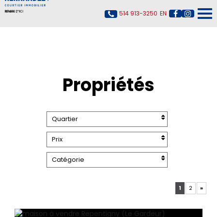
514 913-3250
EN
Propriétés
Quartier
Prix
Catégorie
1
2
»