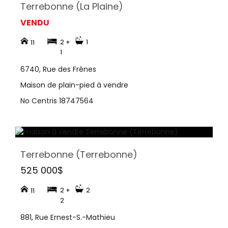
Terrebonne (La Plaine)
VENDU
2 +
1
11
1
6740, Rue des Frênes
Maison de plain-pied à vendre
No Centris 18747564
Terrebonne (Terrebonne)
525 000$
2 +
2
11
2
881, Rue Ernest-S.-Mathieu