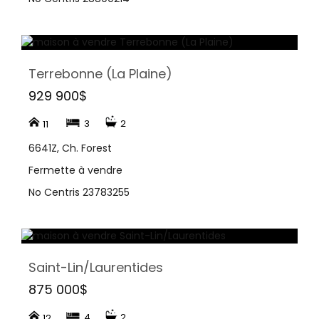
Terrebonne (La Plaine)
929 900$
3
2
11
6641Z, Ch. Forest
Fermette à vendre
No Centris 23783255
Saint-Lin/Laurentides
875 000$
4
2
12