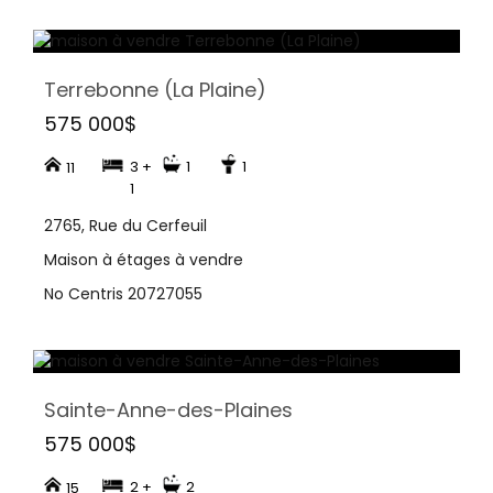
Terrebonne (La Plaine)
575 000$
3 +
1
1
11
1
2765, Rue du Cerfeuil
Maison à étages à vendre
No Centris 20727055
Sainte-Anne-des-Plaines
575 000$
2 +
2
15