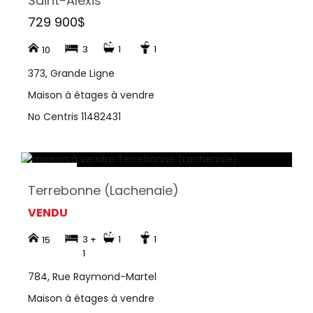
Saint-Alexis
729 900$
3
1
1
10
373, Grande Ligne
Maison à étages à vendre
No Centris 11482431
Terrebonne (Lachenaie)
VENDU
3 +
1
1
15
1
784, Rue Raymond-Martel
Maison à étages à vendre