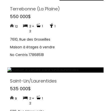
Terrebonne (La Plaine)
550 000$
2 +
1
1
12
2
7610, Rue des Groseilles
Maison à étages à vendre
No Centris 17868518
Saint-Lin/Laurentides
535 000$
2 +
1
9
2