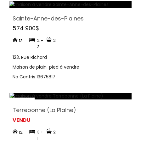
Sainte-Anne-des-Plaines
574 900$
2 +
2
13
3
123, Rue Richard
Maison de plain-pied à vendre
No Centris 13675817
Terrebonne (La Plaine)
VENDU
3 +
2
12
1