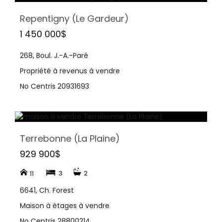
Repentigny (Le Gardeur)
1 450 000$
268, Boul. J.-A.-Paré
Propriété à revenus à vendre
No Centris 20931693
Terrebonne (La Plaine)
929 900$
3
2
11
6641, Ch. Forest
Maison à étages à vendre
No Centris 28800214