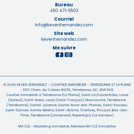
Bureau
450 471-5503
Courriel
info@kevenhernandez.com
Site web
kevenhernandez.com
Me suivre
© 2026
KEVEN HERNANDEZ -
COURTIER IMMOBILIER - TERREBONNE ET LA PLAINE
-
550 Chem. du Coteau #206, Terrebonne, QC J6W 5H2
Courtier immobilier à
Terrebonne (La Plaine)
,
Saint-Lin/Laurentides
,
Laval
(Auteuil)
,
Saint-Alexis
,
Laval (Saint-François)
,
Mascouche
,
Terrebonne
(Terrebonne)
,
Sainte-Julienne
,
Sainte-Anne-des-Plaines
,
Saint-Sauveur
,
Saint-Damien
,
Sainte-Béatrix
,
Saint-Jérôme
,
Chertsey
,
Pincourt
,
Bois-des-
Filion
,
Terrebonne (Lachenaie)
,
Repentigny (Le Gardeur)
MA CLÉ - Marketing immobilier
, Membre
MA CLÉ Immobilier