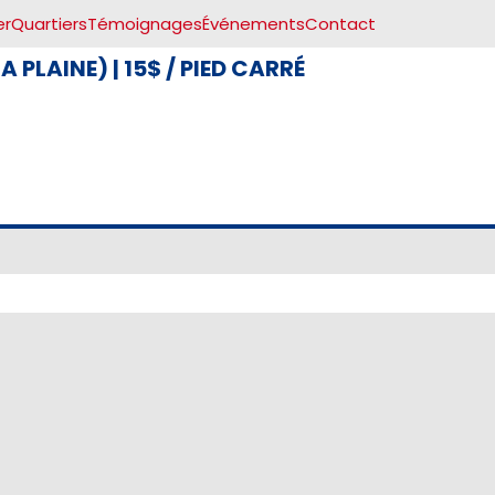
er
Quartiers
Témoignages
Événements
Contact
A PLAINE)
|
15$ / PIED CARRÉ