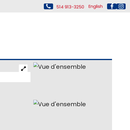
English
514 913-3250