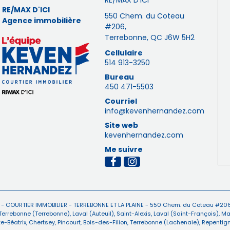
RE/MAX D'ICI
RE/MAX D'ICI
550 Chem. du Coteau
Agence immobilière
#206,
Terrebonne, QC J6W 5H2
Cellulaire
514 913-3250
Bureau
450 471-5503
Courriel
info@kevenhernandez.com
Site web
kevenhernandez.com
Me suivre
 -
COURTIER IMMOBILIER - TERREBONNE ET LA PLAINE
-
550 Chem. du Coteau #206
Terrebonne (Terrebonne)
,
Laval (Auteuil)
,
Saint-Alexis
,
Laval (Saint-François)
,
Ma
e-Béatrix
,
Chertsey
,
Pincourt
,
Bois-des-Filion
,
Terrebonne (Lachenaie)
,
Repentign