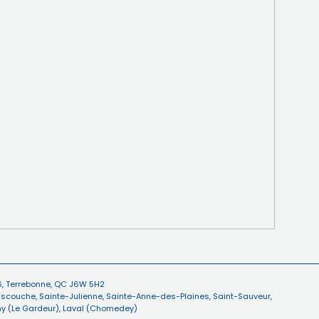
, Terrebonne, QC J6W 5H2
scouche
,
Sainte-Julienne
,
Sainte-Anne-des-Plaines
,
Saint-Sauveur
,
y (Le Gardeur)
,
Laval (Chomedey)