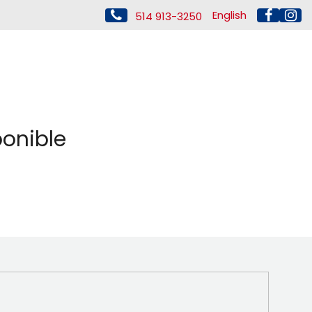
English
514 913-3250
ponible