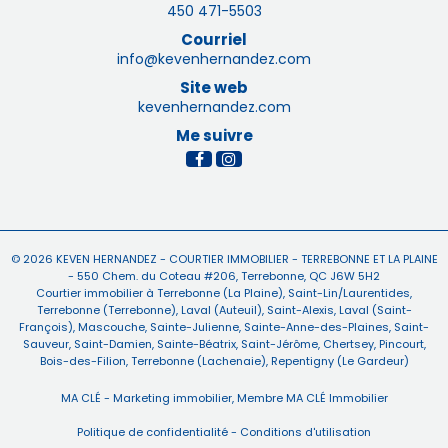
450 471-5503
Courriel
info@kevenhernandez.com
Site web
kevenhernandez.com
Me suivre
© 2026
KEVEN HERNANDEZ -
COURTIER IMMOBILIER - TERREBONNE ET LA PLAINE
-
550 Chem. du Coteau #206, Terrebonne, QC J6W 5H2
Courtier immobilier à
Terrebonne (La Plaine)
,
Saint-Lin/Laurentides
,
Terrebonne (Terrebonne)
,
Laval (Auteuil)
,
Saint-Alexis
,
Laval (Saint-
François)
,
Mascouche
,
Sainte-Julienne
,
Sainte-Anne-des-Plaines
,
Saint-
Sauveur
,
Saint-Damien
,
Sainte-Béatrix
,
Saint-Jérôme
,
Chertsey
,
Pincourt
,
Bois-des-Filion
,
Terrebonne (Lachenaie)
,
Repentigny (Le Gardeur)
MA CLÉ - Marketing immobilier
, Membre
MA CLÉ Immobilier
Politique de confidentialité
-
Conditions d'utilisation